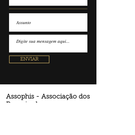
ENVIAR
Assophis - Associação dos
Pesquisadores e
Historiadores do Santos
FC
Email:
contatoassophis@gmail.com