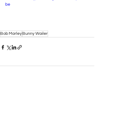
be
Bob Marley
Bunny Wailer
Comentários
Escreva um comentário