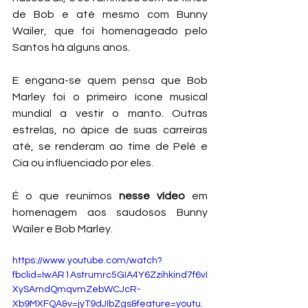
de Bob e até mesmo com Bunny 
Wailer, que foi homenageado pelo 
Santos há alguns anos. 
E engana-se quem pensa que Bob 
Marley foi o primeiro ícone musical 
mundial a vestir o manto. Outras 
estrelas, no ápice de suas carreiras 
até, se renderam ao time de Pelé e 
Cia ou influenciado por eles. 
É o que reunimos 
nesse vídeo
 em 
homenagem aos saudosos Bunny 
Wailer e Bob Marley.
https://www.youtube.com/watch?
fbclid=IwAR1Astrumrc5GIA4Y6Zzihkind7f6vI
XySAmdQmqvmZebWCJcR-
Xb9MXFQA&v=jyT9dJIbZgs&feature=youtu.