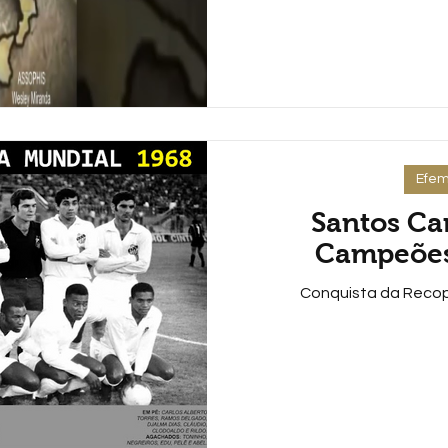
Efem
Santos C
Campeões
Conquista da Recop