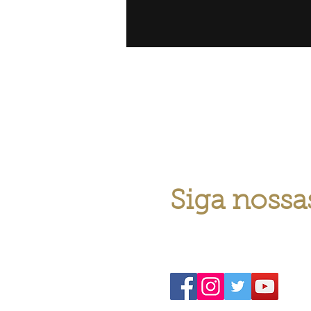
Siga nossa
Acompanhe a Assophis e 
conteúdo do Santos FC