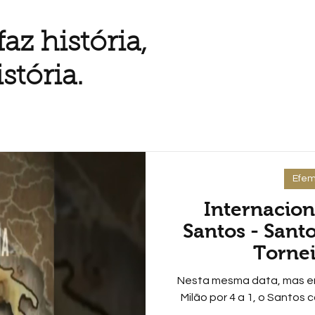
az história,
stória.
Efem
Internaciona
Santos - San
Tornei
Nesta mesma data, mas em 
Milão por 4 a 1, o Santos c