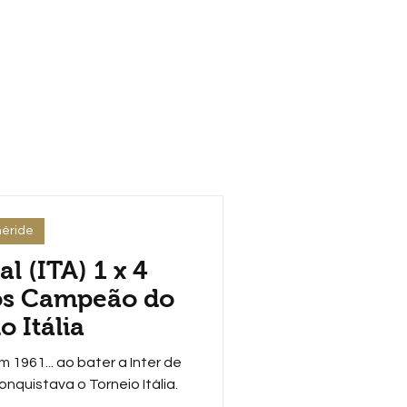
éride
l (ITA) 1 x 4
tos Campeão do
o Itália
1961... ao bater a Inter de
onquistava o Torneio Itália.