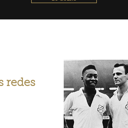
s redes
receba todo