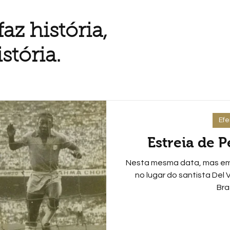
az história,
stória.
Ef
Estreia de P
Nesta mesma data, mas em 
no lugar do santista Del
Bras