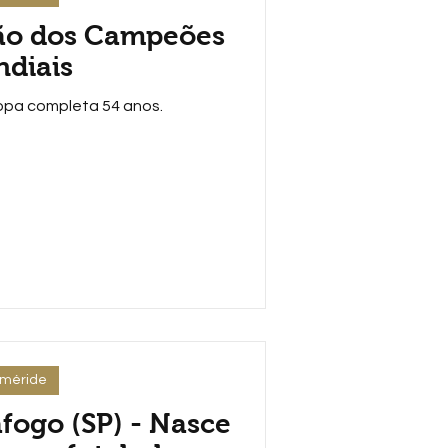
ão dos Campeões
diais
pa completa 54 anos.
eméride
fogo (SP) - Nasce