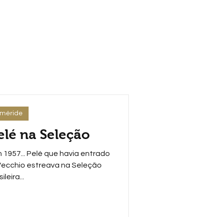
eméride
elé na Seleção
1957... Pelé que havia entrado
 Vecchio estreava na Seleção
ileira...