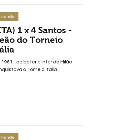
eméride
TA) 1 x 4 Santos -
eão do Torneio
tália
61... ao bater a Inter de Milão
nquistava o Torneio Itália.
eméride