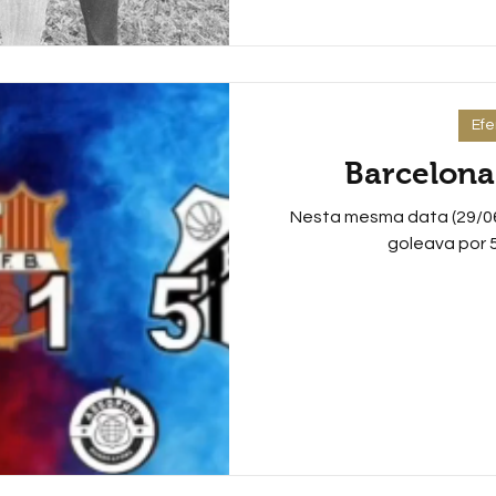
Ef
Barcelona 
Nesta mesma data (29/06
goleava por 5