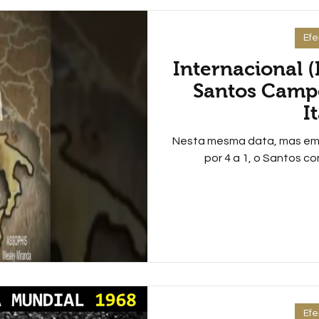
Ef
Internacional (I
Santos Camp
I
Nesta mesma data, mas em 19
por 4 a 1, o Santos co
Ef