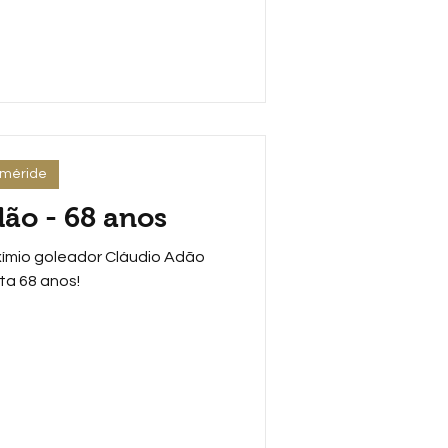
eméride
ão - 68 anos
xímio goleador Cláudio Adão
a 68 anos!